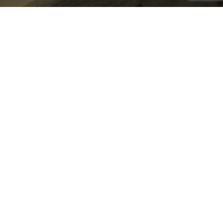
El-tunnel
LA SEÑALIZACIÓN
ELECTROLUMINISCENTE EL-TUNNEL
ES UN SISTEMA DE EVACUACIÓN
COMPUESTO POR BANDAS
ELECTROLUMINISCENTES, BIG
POWER Y CENTRALITA DE
DERIVACIÓN, QUE GARANTIZA LA
SEGURA Y CORRECTA
SEÑALIZACIÓN DINÁMICA DE